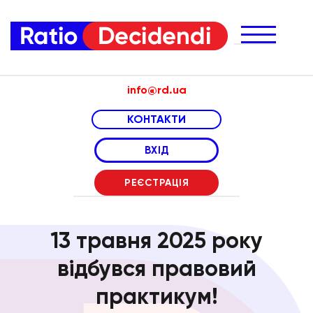
info@rd.ua
КОНТАКТИ
телефони менеджерів за напрямами:
ВХІД
онлайн курси
(063) 967 06 11
РЕЄСТРАЦІЯ
практикуми
(050) 988 56 08
(066) 307 24 04
експертизи
13 травня 2025 року
(050) 100 80 80
відбувся правовий
практикум!