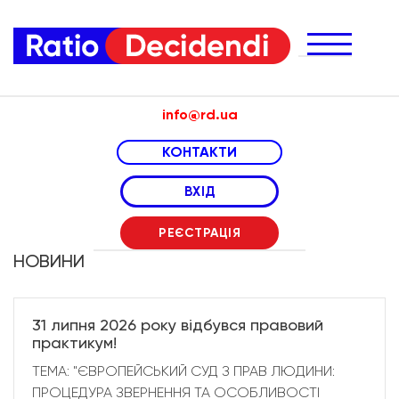
info@rd.ua
КОНТАКТИ
телефони менеджерів за напрямами:
ВХІД
онлайн курси
(063) 967 06 11
РЕЄСТРАЦІЯ
практикуми
(050) 988 56 08
НОВИНИ
(066) 307 24 04
експертизи
(050) 100 80 80
31 липня 2026 року відбувся правовий
практикум!
ТЕМА: "ЄВРОПЕЙСЬКИЙ СУД З ПРАВ ЛЮДИНИ:
ПРОЦЕДУРА ЗВЕРНЕННЯ ТА ОСОБЛИВОСТІ