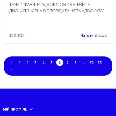
ТЕМА: "ПРАВИЛА АДВОКАТСЬКОЇ ЕТИКИ ТА
ДИСЦИПЛІНАРНА ВІДПОВІДАЛЬНІСТЬ АДВОКАТА"
Читати більше
20.12.2024
6
...
«
1
2
3
4
5
7
8
32
33
»
МІЙ ПРОФІЛЬ