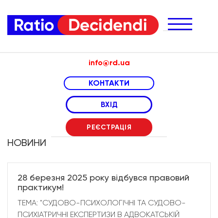
info@rd.ua
КОНТАКТИ
телефони менеджерів за напрямами:
ВХІД
онлайн курси
(063) 967 06 11
РЕЄСТРАЦІЯ
практикуми
(050) 988 56 08
НОВИНИ
(066) 307 24 04
експертизи
(050) 100 80 80
28 березня 2025 року відбувся правовий
практикум!
ТЕМА: "СУДОВО-ПСИХОЛОГІЧНІ ТА СУДОВО-
ПСИХІАТРИЧНІ ЕКСПЕРТИЗИ В АДВОКАТСЬКІЙ