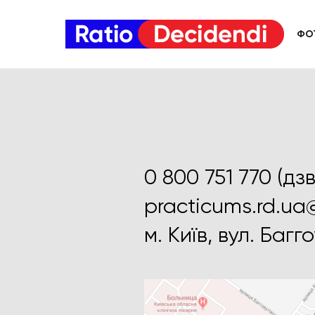
ФО
0 800 751 770 (дз
practicums.rd.u
м. Київ, вул. Багго