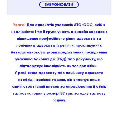
ЗАБРОНЮВАТИ
Увага!
Для адвокатів учасників АТО/ООС, осіб з
інвалідністю I та II групи участь в онлайн заходах з
підвищення професійного рівня адвокатів та
помічників адвокатів (тренінги, практикуми) є
безкоштовною, за умови пред'явлення посвідчення
учасника бойових дій (УБД) або документу, що
підтверджує інвалідність внаслідок війни.
У разі, якщо адвокату або помічнику адвоката
необхідні залікові години, він оплачує лише
адміністративний внесок за опрацювання й облік
залікових годин у розмірі 87 грн. за одну залікову
годину.