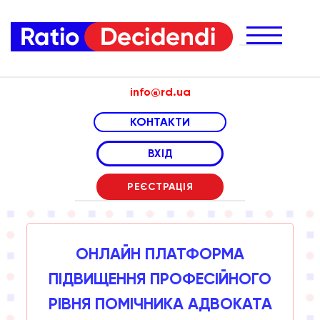
info@rd.ua
КОНТАКТИ
телефони менеджерів за напрямами:
ВХІД
онлайн курси
(063) 967 06 11
РЕЄСТРАЦІЯ
практикуми
(050) 988 56 08
(066) 307 24 04
експертизи
(050) 100 80 80
ОНЛАЙН ПЛАТФОРМА
ПІДВИЩЕННЯ ПРОФЕСІЙНОГО
РІВНЯ ПОМІЧНИКА АДВОКАТА